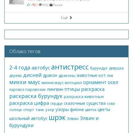
0
0
9932
Разное
Ещё
Облако тегов
антистресс
2-4 года
автобус
бурундук
девушка
дисней
дракон
животные
кот
драконы
дерево
лев
микки маус
орнамент
осел
минни маус
мотоцикл
птицы
раскраска
пингвин
паровозик
паровоз
раскраска бурундук
раскраска животные
раскраска цифра
сказочные существа
сердце
сова
узоры
фиона
цветы
спорт
танк
узор
солнце
цветок
шрэк
Элвин и
школьный автобус
Элвин
бурундуки