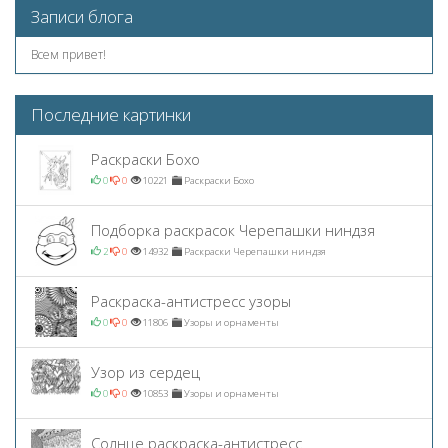
Записи блога
Всем привет!
Последние картинки
Раскраски Бохо
0
0
10221
Раскраски Бохо
Подборка раскрасок Черепашки ниндзя
2
0
14932
Раскраски Черепашки ниндзя
Раскраска-антистресс узоры
0
0
11806
Узоры и орнаменты
Узор из сердец
0
0
10853
Узоры и орнаменты
Солнце раскраска-антистресс