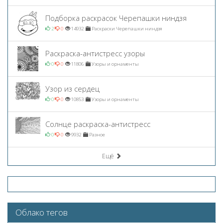
Подборка раскрасок Черепашки ниндзя
2
0
14932
Раскраски Черепашки ниндзя
Раскраска-антистресс узоры
0
0
11806
Узоры и орнаменты
Узор из сердец
0
0
10853
Узоры и орнаменты
Солнце раскраска-антистресс
0
0
9932
Разное
Ещё
Облако тегов