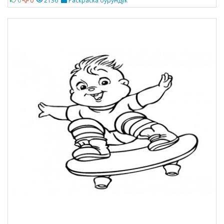
0
0
2136
Раскраска бурундук