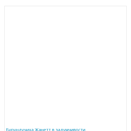
Бурундучиха Жанетт в задумчивости