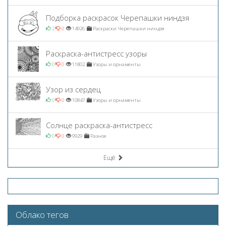
Подборка раскрасок Черепашки ниндзя
2
0
14926
Раскраски Черепашки ниндзя
Раскраска-антистресс узоры
0
0
11802
Узоры и орнаменты
Узор из сердец
0
0
10847
Узоры и орнаменты
Солнце раскраска-антистресс
0
0
9929
Разное
Ещё
Облако тегов