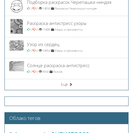
Подборка раскрасок Черепашки ниндзя
2
0
14934
Раскраски Черепашки ниндзя
Раскраска-антистресс узоры
0
0
11808
Узоры и орнаменты
Узор из сердец
0
0
10854
Узоры и орнаменты
Солнце раскраска-антистресс
0
0
9934
Разное
Ещё
Облако тегов