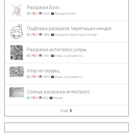
Раскраски Бохо
0
0
10221
Раскраски Бохо
Подборка раскрасок Черепашки ниндзя
2
0
14932
Раскраски Черепашки ниндзя
Раскраска-антистресс узоры
0
0
11807
Узоры и орнаменты
Узор из сердец
0
0
10853
Узоры и орнаменты
Солнце раскраска-антистресс
0
0
9932
Разное
Ещё