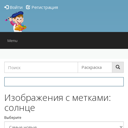
Войти
Регистрация
Toggle
Menu
navigation
Изображения с метками:
солнце
Выберите