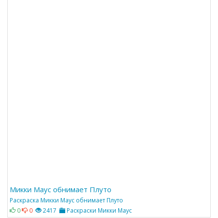
Микки Маус обнимает Плуто
Раскраска Микки Маус обнимает Плуто
0
0
2417
Раскраски Микки Маус