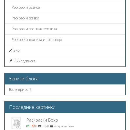
Раскраски разное
Раскраски сказки
Раскраски военная техника
Раскраски техника и транспорт
Блог
RSS подписка
Записи блога
Всем привет!
Последние картинки
Раскраски Бохо
0
0
10220
Раскраски Бохо