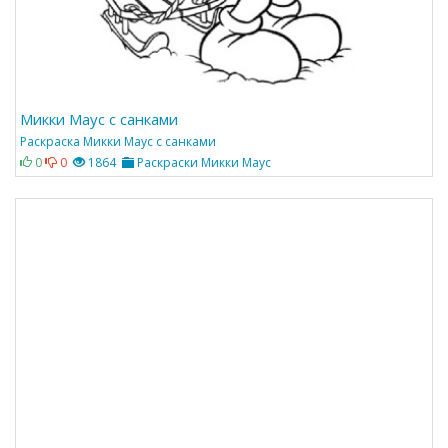
Микки Маус с санками
Раскраска Микки Маус с санками
0
0
1864
Раскраски Микки Маус