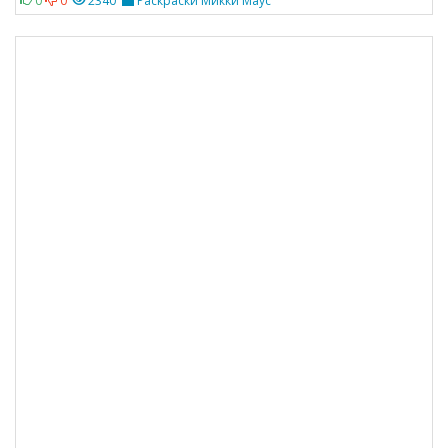
0
0
2340
Раскраски Микки Маус