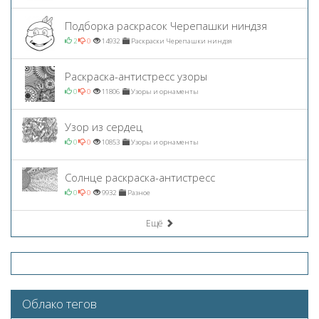
Подборка раскрасок Черепашки ниндзя
2
0
14932
Раскраски Черепашки ниндзя
Раскраска-антистресс узоры
0
0
11806
Узоры и орнаменты
Узор из сердец
0
0
10853
Узоры и орнаменты
Солнце раскраска-антистресс
0
0
9932
Разное
Ещё
Облако тегов