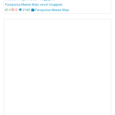
Раскраска Микки Маус несет подарки
0
0
2189
Раскраски Микки Маус