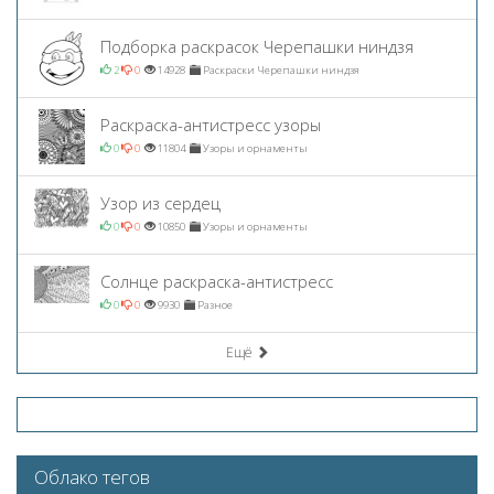
Подборка раскрасок Черепашки ниндзя
2
0
14928
Раскраски Черепашки ниндзя
Раскраска-антистресс узоры
0
0
11804
Узоры и орнаменты
Узор из сердец
0
0
10850
Узоры и орнаменты
Солнце раскраска-антистресс
0
0
9930
Разное
Ещё
Облако тегов