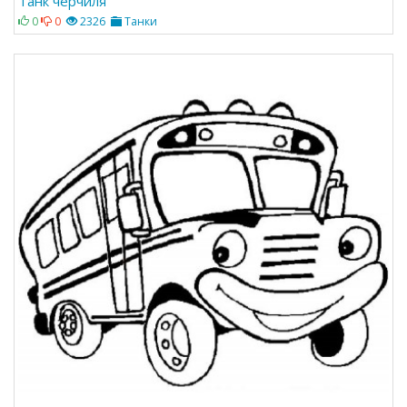
Танк черчиля
0
0
2326
Танки