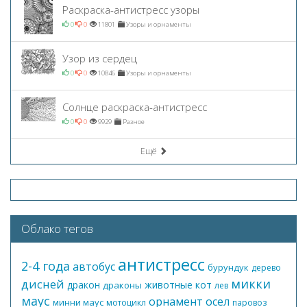
Раскраска-антистресс узоры
0
0
11801
Узоры и орнаменты
Узор из сердец
0
0
10846
Узоры и орнаменты
Солнце раскраска-антистресс
0
0
9929
Разное
Ещё
Облако тегов
антистресс
2-4 года
автобус
бурундук
дерево
микки
дисней
дракон
животные
кот
драконы
лев
маус
орнамент
осел
минни маус
мотоцикл
паровоз