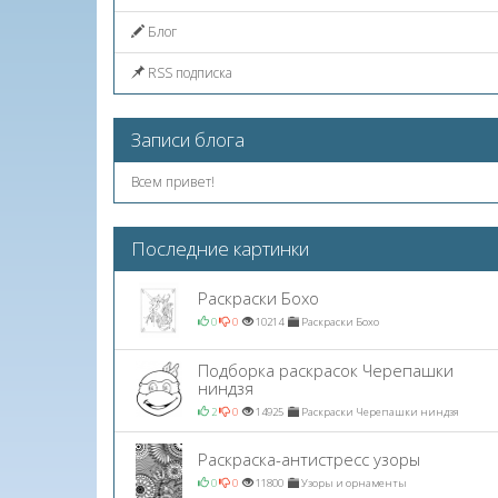
Блог
RSS подписка
Записи блога
Всем привет!
Последние картинки
Раскраски Бохо
0
0
10214
Раскраски Бохо
Подборка раскрасок Черепашки
ниндзя
2
0
14925
Раскраски Черепашки ниндзя
Раскраска-антистресс узоры
0
0
11800
Узоры и орнаменты