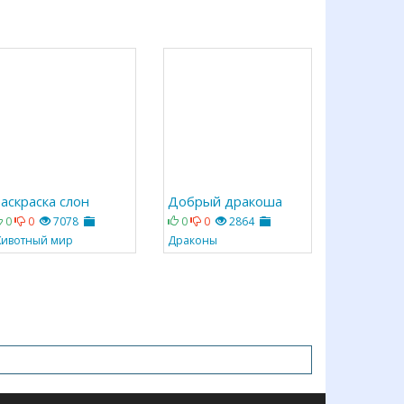
аскраска слон
Добрый дракоша
0
0
7078
0
0
2864
ивотный мир
Драконы