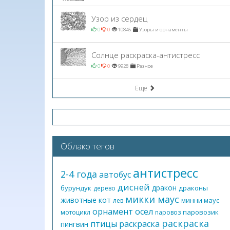
Узор из сердец
0
0
10845
Узоры и орнаменты
Солнце раскраска-антистресс
0
0
9928
Разное
Ещё
Облако тегов
антистресс
2-4 года
автобус
дисней
дракон
бурундук
драконы
дерево
микки маус
животные
кот
минни маус
лев
орнамент
осел
паровозик
мотоцикл
паровоз
раскраска
птицы
раскраска
пингвин