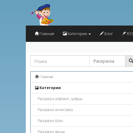
Главная
Категории
Блог
RSS
Главная
Категории
Раскраски алфавит, цифры
Раскраски антистресс
Раскраски Бохо
Раскраски вещи