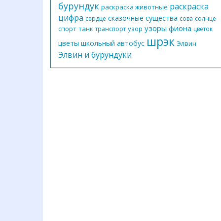
бурундук
раскраска
раскраска животные
цифра
сказочные существа
сердце
сова
солнце
узоры
фиона
спорт
танк
узор
транспорт
цветок
шрэк
цветы
школьный автобус
Элвин
Элвин и бурундуки