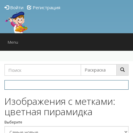
Войти
Регистрация
Toggle
Menu
navigation
Изображения с метками:
цветная пирамидка
Выберите