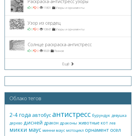
Раскраска-антистресс узоры
0
0
11801
Узоры и орнаменты
Узор из сердец
0
0
10847
Узоры и орнаменты
Солнце раскраска-антистресс
0
0
9929
Разное
Ещё
Облако тегов
антистресс
2-4 года
автобус
бурундук
девушка
дисней
дракон
животные
кот
драконы
дерево
лев
микки маус
орнамент
осел
минни маус
мотоцикл