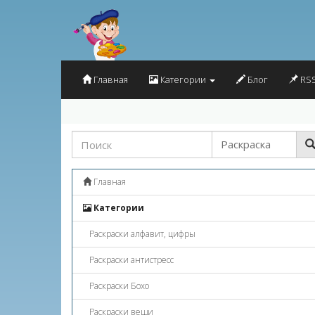
Главная
Категории
Блог
RSS
Главная
Категории
Раскраски алфавит, цифры
Раскраски антистресс
Раскраски Бохо
Раскраски вещи