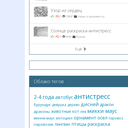
Узор из сердец
0
0
10847
Узоры и орнаменты
Солнце раскраска-антистресс
0
0
9929
Разное
Ещё
Облако тегов
антистресс
2-4 года
автобус
дисней
дракон
бурундук
девушка
дерево
микки маус
животные
кот
драконы
лев
орнамент
осел
минни маус
мотоцикл
паровоз
птицы
раскраска
пингвин
паровозик