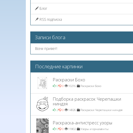
Блог
RSS подписка
Записи блога
Всем привет!
Последние картинки
Раскраски Бохо
0
0
10216
Раскраски Бохо
Подборка раскрасок Черепашки
ниндзя
2
0
14926
Раскраски Черепашки ниндзя
Раскраска-антистресс узоры
0
0
11802
Узоры и орнаменты