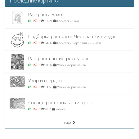
Последние картинки
Раскраски Бохо
0
0
10221
Раскраски Бохо
Подборка раскрасок Черепашки ниндзя
2
0
14932
Раскраски Черепашки ниндзя
Раскраска-антистресс узоры
0
0
11807
Узоры и орнаменты
Узор из сердец
0
0
10853
Узоры и орнаменты
Солнце раскраска-антистресс
0
0
9932
Разное
Ещё