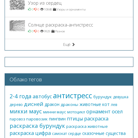
Узор из сердец
0
0
10848
Узоры и орнаменты
Солнце раскраска-антистресс
0
0
9929
Разное
Ещё
Облако тегов
антистресс
2-4 года
автобус
бурундук
девушка
дисней
дракон
животные
кот
драконы
дерево
лев
микки маус
орнамент
осел
минни маус
мотоцикл
птицы
раскраска
пингвин
паровозик
паровоз
раскраска бурундук
раскраска животные
раскраска цифра
сказочные существа
самокат
сердце