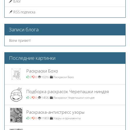
Блог
RSS подписка
Записи блога
Всем привет!
Последние картинки
Раскраски Бохо
0
0
10216
Раскраски Бохо
Подборка раскрасок Черепашки ниндзя
2
0
14926
Раскраски Черепашки ниндзя
Раскраска-антистресс узоры
0
0
11803
Узоры и орнаменты