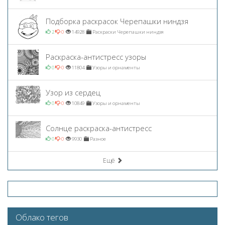
Подборка раскрасок Черепашки ниндзя
2
0
14928
Раскраски Черепашки ниндзя
Раскраска-антистресс узоры
0
0
11804
Узоры и орнаменты
Узор из сердец
0
0
10849
Узоры и орнаменты
Солнце раскраска-антистресс
0
0
9930
Разное
Ещё
Облако тегов