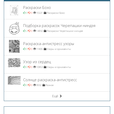
Раскраски Бохо
0
0
10221
Раскраски Бохо
Подборка раскрасок Черепашки ниндзя
2
0
14932
Раскраски Черепашки ниндзя
Раскраска-антистресс узоры
0
0
11806
Узоры и орнаменты
Узор из сердец
0
0
10853
Узоры и орнаменты
Солнце раскраска-антистресс
0
0
9932
Разное
Ещё