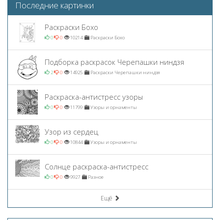
Последние картинки
Раскраски Бохо
0
0
10214
Раскраски Бохо
Подборка раскрасок Черепашки ниндзя
2
0
14925
Раскраски Черепашки ниндзя
Раскраска-антистресс узоры
0
0
11799
Узоры и орнаменты
Узор из сердец
0
0
10844
Узоры и орнаменты
Солнце раскраска-антистресс
0
0
9927
Разное
Ещё