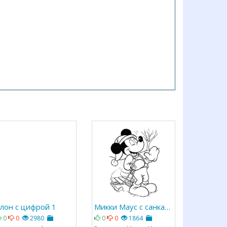
лон с цифрой 1
Микки Маус с санками
0
0
2980
0
0
1864