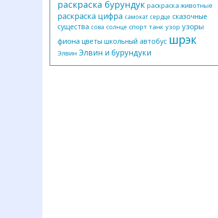
раскраска бурундук
раскраска животные
раскраска цифра
сказочные
самокат
сердце
узоры
существа
спорт
танк
узор
сова
солнце
шрэк
фиона
цветы
школьный автобус
Элвин и бурундуки
Элвин