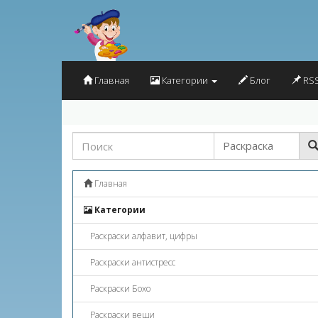
Главная
Категории
Блог
RSS
Главная
Категории
Раскраски алфавит, цифры
Раскраски антистресс
Раскраски Бохо
Раскраски вещи