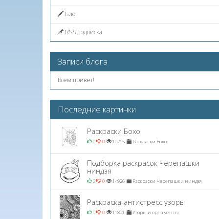
Блог
RSS подписка
Записи блога
Всем привет!
Последние картинки
Раскраски Бохо
0
0
10215
Раскраски Бохо
Подборка раскрасок Черепашки
ниндзя
2
0
14926
Раскраски Черепашки ниндзя
Раскраска-антистресс узоры
0
0
11801
Узоры и орнаменты