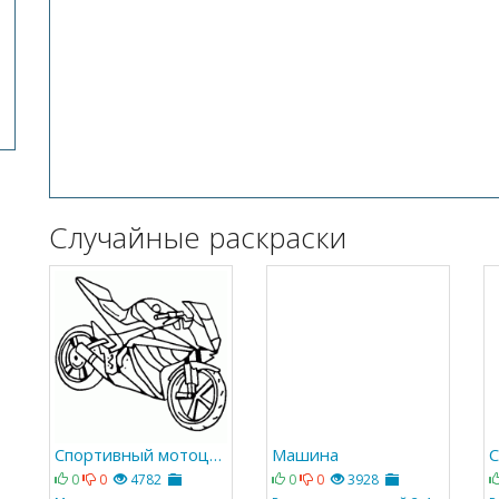
Случайные раскраски
Спортивный мотоцикл Ямаха
Машина
С
0
0
4782
0
0
3928