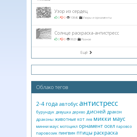
Узор из сердец
0
0
10846
Узоры и орнаменты
Солнце раскраска-антистресс
0
0
9929
Разное
Ещё
Облако тегов
антистресс
2-4 года
автобус
дисней
дракон
бурундук
девушка
дерево
микки маус
животные
кот
драконы
лев
орнамент
осел
минни маус
мотоцикл
паровоз
птицы
раскраска
пингвин
паровозик