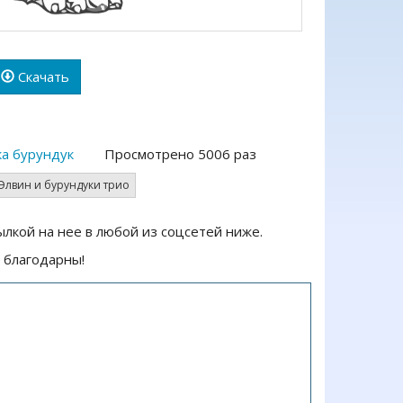
Скачать
ка бурундук
Просмотрено 5006 раз
Элвин и бурундуки трио
ылкой на нее в любой из соцсетей ниже.
 благодарны!