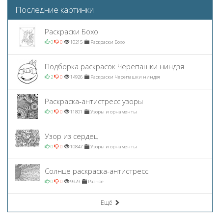
Последние картинки
Раскраски Бохо
0
0
10215
Раскраски Бохо
Подборка раскрасок Черепашки ниндзя
2
0
14926
Раскраски Черепашки ниндзя
Раскраска-антистресс узоры
0
0
11801
Узоры и орнаменты
Узор из сердец
0
0
10847
Узоры и орнаменты
Солнце раскраска-антистресс
0
0
9929
Разное
Ещё