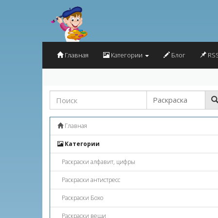
Главная
Категории
Блог
RSS
Главная
Категории
Раскраски алфавит, цифры
Раскраски антистресс
Раскраски Бохо
Раскраски вещи