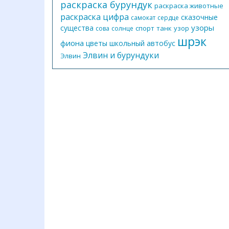
раскраска бурундук
раскраска животные
раскраска цифра
сказочные
самокат
сердце
узоры
существа
спорт
танк
узор
сова
солнце
шрэк
фиона
цветы
школьный автобус
Элвин и бурундуки
Элвин