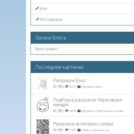
Блог
RSS подписка
Записи блога
Всем привет!
Последние картинки
Раскраски Бохо
0
0
10215
Раскраски Бохо
Подборка раскрасок Черепашки
ниндзя
2
0
14926
Раскраски Черепашки ниндзя
Раскраска-антистресс узоры
0
0
11801
Узоры и орнаменты