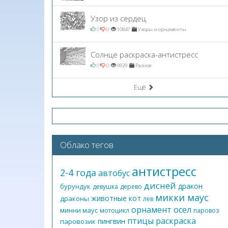
Узор из сердец
0
0
10847
Узоры и орнаменты
Солнце раскраска-антистресс
0
0
9929
Разное
Ещё
Облако тегов
антистресс
2-4 года
автобус
дисней
дракон
бурундук
девушка
дерево
микки маус
животные
кот
драконы
лев
орнамент
осел
минни маус
мотоцикл
паровоз
птицы
раскраска
пингвин
паровозик