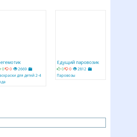
егемотик
Едущий паровозик
0
0
2669
0
0
2812
аскраски для детей 2-4
Паровозы
ода