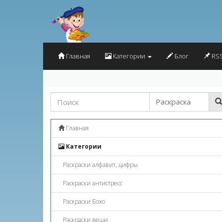
Главная
Категории
Блог
RSS
Главная
Категории
Раскраски алфавит, цифры
Раскраски антистресс
Раскраски Бохо
Раскраски вещи