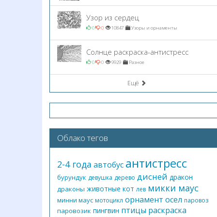
Узор из сердец
0
0
10847
Узоры и орнаменты
Солнце раскраска-антистресс
0
0
9929
Разное
Ещё
Облако тегов
антистресс
2-4 года
автобус
дисней
дракон
бурундук
девушка
дерево
микки маус
животные
кот
драконы
лев
орнамент
осел
минни маус
мотоцикл
паровоз
птицы
раскраска
пингвин
паровозик