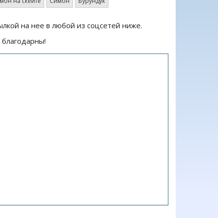
мон на скейте
Симон
Бурундук
ылкой на нее в любой из соцсетей ниже.
 благодарны!