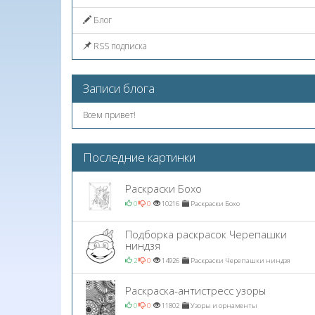
Блог
RSS подписка
Записи блога
Всем привет!
Последние картинки
Раскраски Бохо
0
0
10216
Раскраски Бохо
Подборка раскрасок Черепашки
ниндзя
2
0
14926
Раскраски Черепашки ниндзя
Раскраска-антистресс узоры
0
0
11802
Узоры и орнаменты