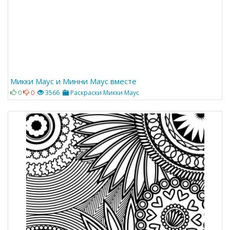
Микки Маус и Минни Маус вместе
0
0
3566
Раскраски Микки Маус