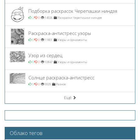
Подборка раскрасок Черепашки ниндзя
2
0
14926
Раскраски Черепашки ниндзя
Раскраска-антистресс узоры
0
0
11801
Узоры и орнаменты
Узор из сердец
0
0
10847
Узоры и орнаменты
Солнце раскраска-антистресс
0
0
9929
Разное
Ещё
Облако тегов