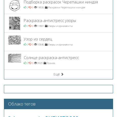
Подборка раскрасок Черепашки ниндзя
2
0
14926
Раскраски Черепашки ниндзя
Раскраска-антистресс узоры
0
0
11801
Узоры и орнаменты
Узор из сердец
0
0
10846
Узоры и орнаменты
Солнце раскраска-антистресс
0
0
9929
Разное
Ещё
Облако тегов