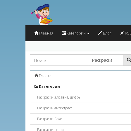
Главная
Категории
Блог
RSS
Главная
Категории
Раскраски алфавит, цифры
Раскраски антистресс
Раскраски Бохо
Раскраски вещи