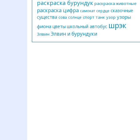
раскраска бурундук
раскраска животные
раскраска цифра
сказочные
самокат
сердце
узоры
существа
спорт
танк
узор
сова
солнце
шрэк
фиона
цветы
школьный автобус
Элвин и бурундуки
Элвин