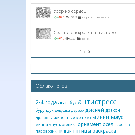
Узор из сердец
0
0
10849
Узоры и орнаменты
Солнце раскраска-антистресс
0
0
9930
Разное
Ещё
Облако тегов
антистресс
2-4 года
автобус
дисней
дракон
бурундук
девушка
дерево
микки маус
животные
кот
драконы
лев
орнамент
осел
минни маус
мотоцикл
паровоз
птицы
раскраска
пингвин
паровозик