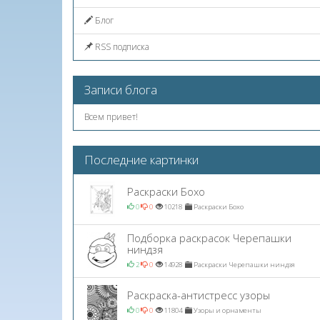
Блог
RSS подписка
Записи блога
Всем привет!
Последние картинки
Раскраски Бохо
0
0
10218
Раскраски Бохо
Подборка раскрасок Черепашки
ниндзя
2
0
14928
Раскраски Черепашки ниндзя
Раскраска-антистресс узоры
0
0
11804
Узоры и орнаменты